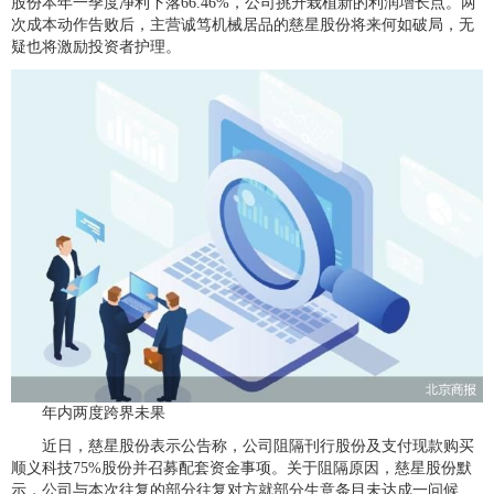
股份本年一季度净利下落66.46%，公司挑升栽植新的利润增长点。两
次成本动作告败后，主营诚笃机械居品的慈星股份将来何如破局，无
疑也将激励投资者护理。
年内两度跨界未果
近日，慈星股份表示公告称，公司阻隔刊行股份及支付现款购买
顺义科技75%股份并召募配套资金事项。关于阻隔原因，慈星股份默
示，公司与本次往复的部分往复对方就部分生意条目未达成一问候