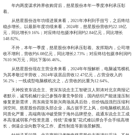
年内两度谋求跨界收购背后，慈星股份本年一季度净利承压彰
着。
从慈星股份连年功绩进展来看，2021年净利到手扭亏，之后终结
稳步增长。以最新年度功绩来看，2024年，慈星股份营收约22.18亿
元，同比增长9.16%；对应终结包摄净利润约2.84亿元，同比增长
148.82%。
不外，本年一季度，慈星股份净利承压彰着。发挥期内，公司增
收不增利，营收约6.08亿元，同比增长2.73%；对应终结包摄净利润约
7610.96万元，同比下落66.46%。
从慈星股份现在主营业务来看，2024年年报解析，电脑诚笃横机
为其孝敬过半营收，2024年该居品营收12.47亿元，占营业收入的
56.2%；一线成型电脑横机次之，占营收的比重为12.64%。
天神投资东说念主、资深东说念主工智硬汉人郭涛对北京商报记
者默示，诚笃机械行业已参预存量竞争阶段，国内纺织产能迷漫压制
修复更新需求，而东南亚等新兴商场虽具后劲，但价钱战强烈压缩利
润空间。慈星股份四肢头部企业，虽占据手艺上风，但电脑横机居品
同质化严重，高端商场冲破受限于海外品牌壁垒。疏通东说念主工成
本高涨减弱客户投资意愿，传统“卖修复”花式难以撑合手合手续高增
长，倒逼企业向数字化工作、柔性制造等新场景解围。