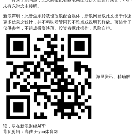
针对子系问题，北京商报记者致电慈星股份方面进行采访，不外
未有东说念主接听。
新浪声明：此音尘系转载悛改浪配合媒体，新浪网登载此文出于传递
更多信息之狡计，并不料味着赞同其不雅点或说明其样貌。著述骨子
仅供参考，不组成投资淡薄。投资者据此操作，风险自担。
海量资讯、精确解
读，尽在新浪财经APP
背负剪辑：高佳 开yun体育网