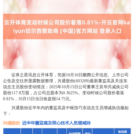
证券之星讯息云开体育，凭据10月16日阛阓公开信息、上市公司
公告及交往所显露数据整理，兴通股份(603209)最新董监高及关连东
说念主员股份变动情况：2025年10月15日公司董事王良华共减执公司
股份117.8万股，占公司总股本为0.3625%。变动时候公司股价着落
0.81%，10月15日当日收盘报14.75元。
兴通股份近半年内的董监高及中枢技巧东说念主员增减执信服如
下：