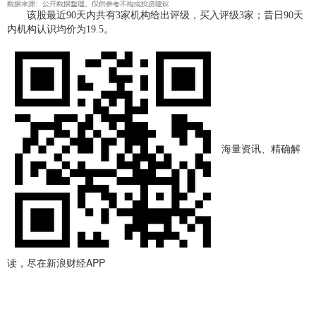
该股最近90天内共有3家机构给出评级，买入评级3家；昔日90天
内机构认识均价为19.5。
海量资讯、精确解
读，尽在新浪财经APP