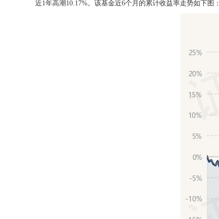
近1年高潮10.17%。该基金近6个月的累计收益率走势如下图