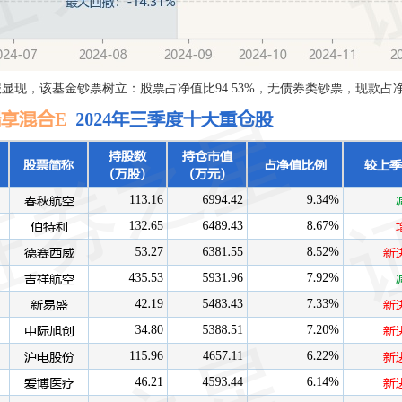
现，该基金钞票树立：股票占净值比94.53%，无债券类钞票，现款占净