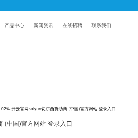
产品中心
新闻资讯
在线招聘
联系我们
2%-开云官网kaiyun切尔西赞助商 (中国)官方网站 登录入口
商 (中国)官方网站 登录入口