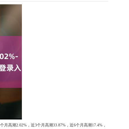
潮2.02%，近3个月高潮33.87%，近6个月高潮17.4%，