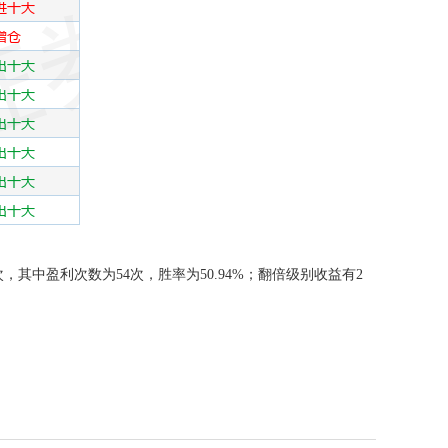
，其中盈利次数为54次，胜率为50.94%；翻倍级别收益有2