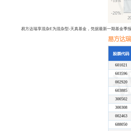
易方达瑞享混杂E为混杂型-天真基金，凭据最新一期基金季报显