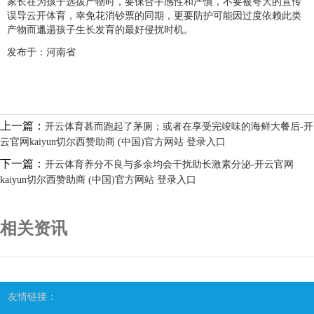
家长在为孩子选拔产物时，要保合手感性和严慎，不要被夸大的宣传
误导云开体育，幸免花消钞票的同期，更要防护可能因过度依赖此类
产物而邋遢孩子生长发育的最好侵扰时机。
发布于：河南省
上一篇：
开云体育甚而跑起了茅厕；或者在享受完竣味的海鲜大餐后-开
云官网kaiyun切尔西赞助商 (中国)官方网站 登录入口
下一篇：
开云体育养分不良与多余均会干扰助长激素分泌-开云官网
kaiyun切尔西赞助商 (中国)官方网站 登录入口
相关资讯
友情链接：