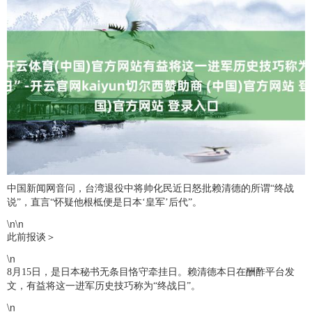
中国新闻网音问，台湾退役中将帅化民近日怒批赖清德的所谓“终战
说”，直言“怀疑他根柢便是日本‘皇军’后代”。
\n\n
此前报谈＞
\n
8月15日，是日本秘书无条目恪守牵挂日。赖清德本日在酬酢平台发
文，有益将这一进军历史技巧称为“终战日”。
\n