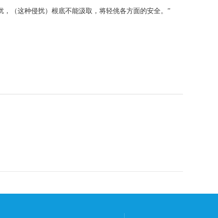
扰，（这种侵扰）根底不能汲取，将轻佻各方面的安全。”