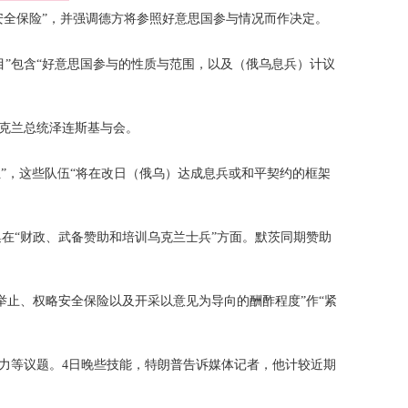
安全保险”，并强调德方将参照好意思国参与情况而作决定。
目”包含“好意思国参与的性质与范围，以及（俄乌息兵）计议
乌克兰总统泽连斯基与会。
”，这些队伍“将在改日（俄乌）达成息兵或和平契约的框架
在“财政、武备赞助和培训乌克兰士兵”方面。默茨同期赞助
止、权略安全保险以及开采以意见为导向的酬酢程度”作“紧
压力等议题。4日晚些技能，特朗普告诉媒体记者，他计较近期